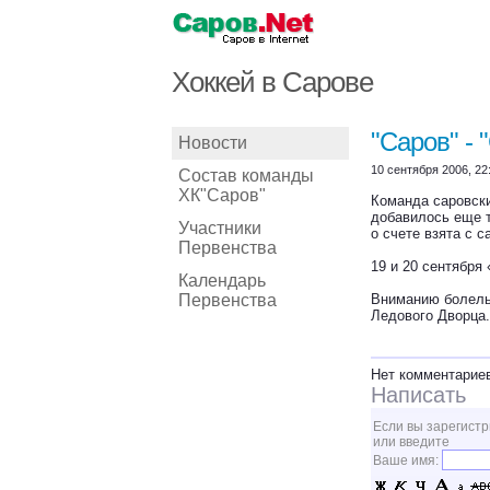
Хоккей в Сарове
"Саров" - 
Новости
10 сентября 2006, 22
Состав команды
ХК"Саров"
Команда саровски
добавилось еще т
Участники
о счете взята с 
Первенства
19 и 20 сентября
Календарь
Первенства
Вниманию болельщ
Ледового Дворца.
Нет комментарие
Написать
Если вы зарегистр
или введите
Ваше имя: