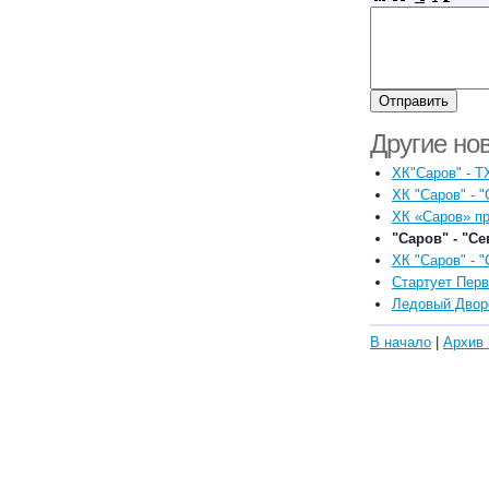
Другие но
ХК"Саров" - Т
ХК "Саров" - "
ХК «Саров» пр
"Саров" - "Се
ХК "Саров" - "
Стартует Перв
Ледовый Двор
В начало
|
Архив 