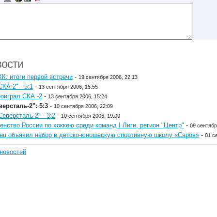
вости
ХК: итоги первой встречи
-
19 сентября 2006, 22:13
СКА-2" - 5:1
-
13 сентября 2006, 15:55
оиграл СКА -2
-
13 сентября 2006, 15:24
версталь-2": 5:3
-
10 сентября 2006, 22:09
Северсталь-2" - 3:2
-
10 сентября 2006, 19:00
енство России по хоккею среди команд I Лиги, регион "Центр"
-
09 сентябр
ец объявил набор в детско-юношескую спортивную школу «Саров»
-
01 с
новостей