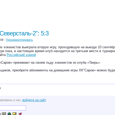
"Северсталь-2": 5:3
:09 -
Прокомментировать
х хоккеистов выиграла вторую игру, проходившую на выезде 10 сентябр
ри очка, в настоящее время клуб находится на третьем месте в турнир
сайта
Российский хоккей
 «Саров» принимает на своем льду хоккеистов из клуба «Тверь».
иков, приобрети абонементы на домашние игры ХК"Саров» можно будет с
в
ированы у нас,
войдите на сайт
.