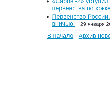
«Саров -2» уступил
первенства по хокк
Первенство России.
вничью.
-
29 января 2
В начало
|
Архив нов