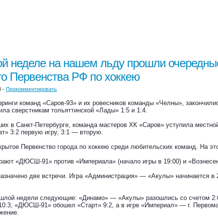
й неделе на нашем льду прошли очередные
о Первенства РФ по хоккею
3 -
Прокомментировать
рринги команд «Саров-93» и их ровесников команды «Челны», закончилис
ила сверстникам тольяттинской «Лады» 1:5 и 1:4.
их в Санкт-Петербурге, команда мастеров ХК «Саров» уступила местной
т» 3:2 первую игру, 3:1 — вторую.
рытое Первенство города по хоккею среди любительских команд. На это
рают «ДЮСШ-91» против «Империала» (начало игры в 19:00) и «Вознесенс
назначено две встречи. Игра «Администрация» — «Акулы» начинается в 
ошлой недели следующие: «Динамо» — «Акулы» разошлись со счетом 2:
10:3, «ДЮСШ-91» обошел «Старт» 9:2, а в игре «Империал» — г. Первом
жение.