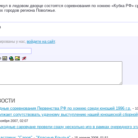
икул в ледовом дворце состоятся соревнования по хоккею «Кубка РФ» с
ых городов региона Поволжье.
в
ированы у нас,
войдите на сайт
.
вости
ные соревнования Первенства РФ по хоккею среди юношей 1996 г.р.
-
1
олжает сопутствовать удачному выступлению нашей юношеской сборной
ноября 2007, 02:07
ходные саровчане провели сразу несколько игр в рамках очередного эт
встречи: "Саров" - "Красные Крылья"
-
15 апреля 2008, 01:51