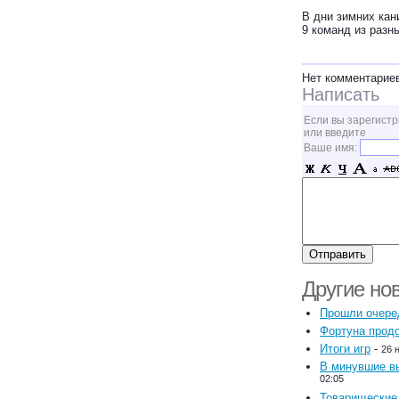
В дни зимних кан
9 команд из разн
Нет комментарие
Написать
Если вы зарегистр
или введите
Ваше имя:
Другие но
Прошли очеред
Фортуна прод
Итоги игр
-
26 
В минувшие вы
02:05
Товарищеские 