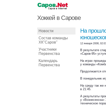
Хоккей в Сарове
На прошло
Новости
юношеског
Состав команды
ХК"Саров"
12 января 2008, 02:0
Участники
В результате спа
Первенства
«Саров-95» уступ
Календарь
На играх прошедш
у команды «Комба
Первенства
Продолжается отк
В понедельник иг
На среду так же 
в 21:45.
А результаты пр
у «Вознесенска» 
техническое пора