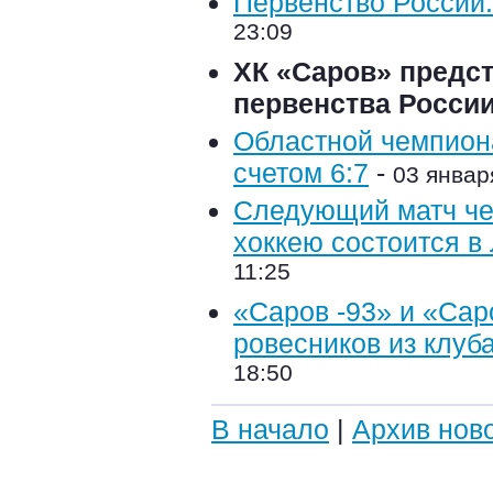
Первенство России.
23:09
ХК «Саров» предс
первенства Росси
Областной чемпиона
счетом 6:7
-
03 январ
Следующий матч че
хоккею состоится в
11:25
«Саров -93» и «Сар
ровесников из клуба
18:50
В начало
|
Архив нов