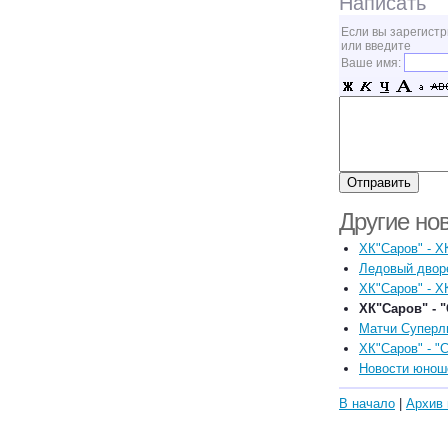
Написать
Если вы зарегистр
или введите
Ваше имя:
Другие но
ХК"Саров" - Х
Ледовый двор
ХК"Саров" - Х
ХК"Саров" - "
Матчи Суперли
ХК"Саров" - "
Новости юноше
В начало
|
Архив 