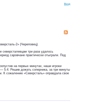
Вход
версталь-2» (Череповец).
ее северсталевцам три раза удалось
период саровчане практически отыграли. Под
ропустив на первых минутах, наши игроки
 — 5:4. Решив дожать соперника, за три минуты
ом. К сожалению «Северсталь» оправдала свое