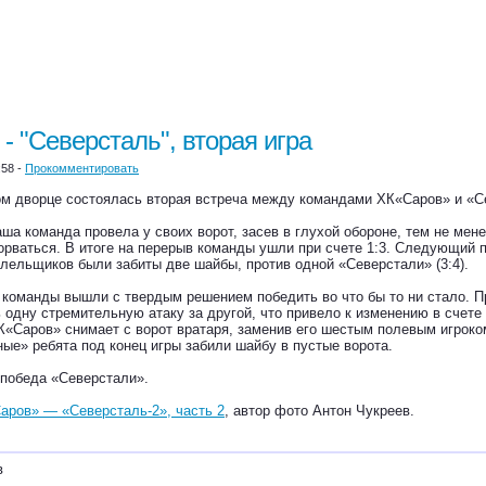
- "Северсталь", вторая игра
:58 -
Прокомментировать
м дворце состоялась вторая встреча между командами ХК«Саров» и «Се
ша команда провела у своих ворот, засев в глухой обороне, тем не мен
орваться. В итоге на перерыв команды ушли при счете 1:3. Следующий 
лельщиков были забиты две шайбы, против одной «Северстали» (3:4).
 команды вышли с твердым решением победить во что бы то ни стало. П
 одну стремительную атаку за другой, что привело к изменению в счете
К«Саров» снимает с ворот вратаря, заменив его шестым полевым игрок
ные» ребята под конец игры забили шайбу в пустые ворота.
я победа «Северстали».
аров» — «Северсталь-2», часть 2
, автор фото Антон Чукреев.
в