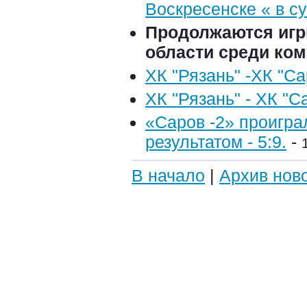
Воскресенске « в с
Продолжаются игр
области среди ком
ХК "Рязань" -ХК "Са
ХК "Рязань" - ХК "Са
«Саров -2» проигра
результатом - 5:9.
-
В начало
|
Архив нов